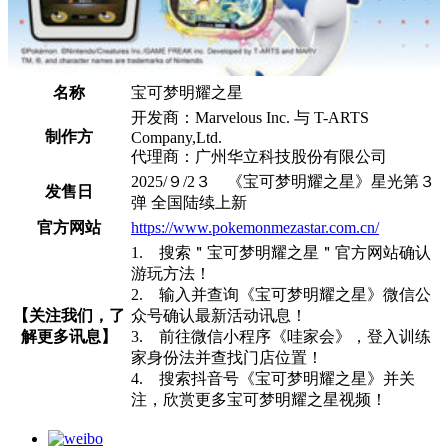
名称
宝可梦明耀之星
开发商：Marvelous Inc. 与 T-ARTS
制作方
Company,Ltd.
代理商：广州华立科技股份有限公司
2025/９/2３ 《宝可梦明耀之星》星光第３
发售日
弹 全国陆续上新
官方网站
https://www.pokemonmezastar.com.cn/
1. 搜索＂宝可梦明耀之星＂官方网站确认
游玩方法！
2. 输入并查询《宝可梦明耀之星》微信公
【关注我们，了
众号确认最新活动讯息！
解更多讯息】
3. 前往微信小程序《哇家会》，登入训练
家身份法并查找门店位置！
4. 搜索抖音号《宝可梦明耀之星》并关
注，欣赏更多宝可梦明耀之星视频！