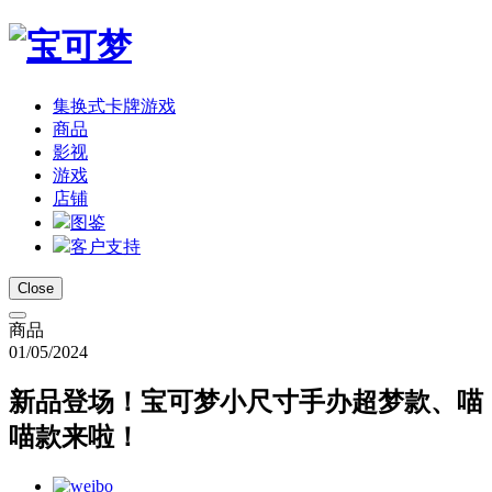
集换式卡牌游戏
商品
影视
游戏
店铺
图鉴
客户支持
Close
商品
01/05/2024
新品登场！宝可梦小尺寸手办超梦款、喵
喵款来啦！