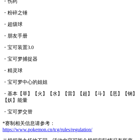
・伤药
・粉碎之锤
・超级球
・朋友手册
・宝可装置3.0
・宝可梦捕捉器
・精灵球
・宝可梦中心的姐姐
・基本【草】【火】【水】【雷】【超】【斗】【恶】【钢】
【妖】能量
・宝可梦交替
*赛制相关信息请参考：
https://www.pokemon.cn/tcg/rules/regulation/