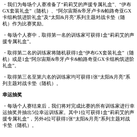
・我们为每场个人赛准备了“莉莉艾的声援专属礼盒”、“伊布
GX套装礼盒”（随机）、“阿尔宙斯&帝牙卢卡&帕路奇亚GX
卡组构筑进阶礼盒”及“太阳&月亮”系列主题对战卡垫（随
机）作为比赛奖励。
・每场个人赛中，取得第一名的训练家可获得1盒“莉莉艾的声
援专属礼盒”。
・取得第二名的训练家将随机获得1盒“伊布GX套装礼盒”（随
机）或是1盒“阿尔宙斯&帝牙卢卡&帕路奇亚GX卡组构筑进阶
礼盒”。
・取得第三名至第六名的训练家均可获得1张“太阳&月亮”系
列主题对战卡垫（随机）。
幸运抽奖
・每场个人赛结束后，我们将对完成比赛的所有训练家进行幸
运抽奖并抽出5位幸运训练家。其中1位可获得1盒“莉莉艾的声
援专属礼盒”，另外4位可获得1张“太阳&月亮”系列主题对战
卡垫（随机）。