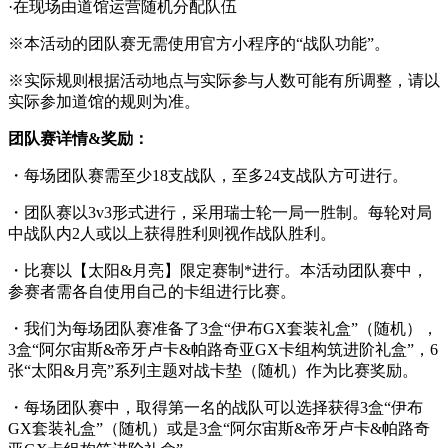
·在现场由道馆运营随机分配队伍
※本活动的团队赛无需使用官方小程序的“战队功能”。
※实际规则根据活动地点与实际参与人数可能有所调整，请以
实际参加道馆的规则为准。
团队赛详情
&
奖励：
・每场团队赛需至少18支战队，至多24支战队方可进行。
・团队赛以3v3形式进行，采用瑞士轮一局一胜制。每轮对局
中战队内2人或以上获得胜利则视作战队胜利。
・比赛以【太阳&月亮】限定赛制*进行。本活动团队赛中，
参赛者需各自使用自己的卡组进行比赛。
・我们为每场团队赛准备了3盒“伊布GX套装礼盒”（随机），
3盒“阿尔宙斯&帝牙卢卡&帕路奇亚GX卡组构筑进阶礼盒”，6
张“太阳&月亮”系列主题对战卡垫（随机）作为比赛奖励。
・每场团队赛中，取得第一名的战队可以选择获得3盒“伊布
GX套装礼盒”（随机）或是3盒“阿尔宙斯&帝牙卢卡&帕路奇