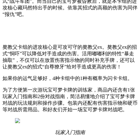
式“战斗军团”。而当自己的宝可梦被昏厥后，就是本卡组的进
攻核心藏玛然特出手的时候。依靠其招式的高额的伤害为同伴
“报仇”吧。
獒教父卡组的进攻核心是可攻可守的獒教父ex。獒教父ex的招
式“恫吓”可以降低对手造成的伤害。活用嘟嘟利的特性“暴走
抽取”，不仅可以在放置伤害指示物的同时补充手牌，还可以
让獒教父ex的招式“自尊獠牙”给对手造成更高的伤害！
如果你的运气足够好，4种卡组中的1种有概率为闪卡卡组。
为了方便第一次游玩宝可梦卡牌的训练家，商品内还含有1张
玩家入门指南和2份对战指南，简洁易懂地介绍了宝可梦卡牌
对战的玩法规则和操作步骤。包装内还配有伤害指示物和硬币
等对战所需用品。和好友们开始一场宝可梦卡牌对战吧。
玩家入门指南