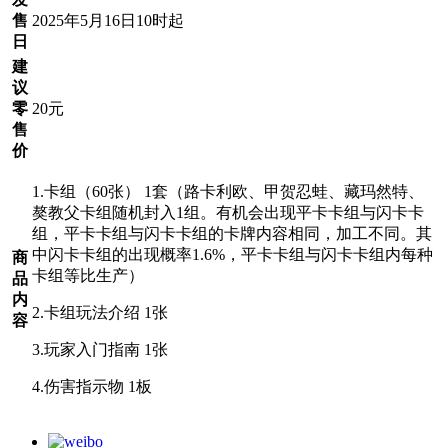
售
2025年5月16日10时起
日
建
议
零
20元
售
价
1.卡组（60张） 1套（路卡利欧、甲贺忍蛙、藏玛然特、
獒教父卡组随机封入1组。有机会出现平卡卡组与闪卡卡
组，平卡卡组与闪卡卡组的卡牌内容相同，加工不同。其
中闪卡卡组的出现概率1.6%，平卡卡组与闪卡卡组内每种
商
卡组等比生产）
品
内
2.卡组玩法介绍 1张
容
3.玩家入门指南 1张
4.伤害指示物 1板