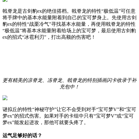
戟脊龙是古剑豹ex的绝佳搭档。戟脊龙的特性“极低温”可任意
将手牌中的基本水能量附着到自己的宝可梦身上。先使用古剑
豹ex的特性“战栗冷气”寻找基本水能量，再使用戟脊龙的特性
“极低温”将基本水能量附着给场上的宝可梦，最后使用古剑豹
ex的招式“冰雹利刃”，打出高额的伤害吧！
更有精美的凉脊龙、冻脊龙、戟脊龙的特别插画闪卡收录于补
充包中！
谜拟丘的特性“神秘守护”让它不会受到对手“宝可梦V”和“宝可
梦ex”的招式伤害。如果对手的卡组中只有“宝可梦V”或“宝可
梦ex”能发起进攻，那他可就要头疼了。
运气足够好的话？