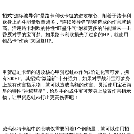
招式“连续波导弹”是路卡利欧卡组的进攻核心。附着于路卡利
欧身上的斗能量数量越多，“连续波导弹”能够造成的伤害就越
高。活用路卡利欧的特性“旺盛斗气”附着更多的斗能量来一击
昏厥对手的宝可梦。如果路卡利欧损失了过多的HP，就使用
物品卡“伤药”来回复HP。
甲贺忍蛙卡组的进攻核心甲贺忍蛙ex作为2阶进化宝可梦，拥
有300HP。其招式“激流斩”十分强力，如果对手战斗宝可梦身
上放有伤害指示物，就可以造成高额的伤害。灵活使用宝石海
星的特性“神秘彗星”，给对手的战斗宝可梦身上放置伤害指示
物，让甲贺忍蛙ex打出更高伤害吧！
藏玛然特卡组中的苍响仅需要附着1个钢能量，就可以使用招