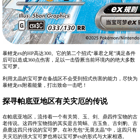
暴鲤龙ex的HP高达300。它的第二个招式“暴君之尾”满足条件
后可以造成360点伤害，足以一击昏厥当前环境内的绝大多数
宝可梦。
利用太晶的宝可梦在备战区不会受到招式伤害的能力，尽快为
暴鲤龙ex附着能量，打出致命一击吧！
探寻帕底亚地区有关灾厄的传说
在帕底亚地区，流传着一个有关简、玉、剑、鼎四件宝物的古
老传说。这四件宝物指的其实是古简蜗、古玉鱼、古剑豹、古
鼎鹿这四只传说的宝可梦。在补充包“无畏太晶”中，这四只有
关灾厄的强大宝可梦也将以宝可梦ex的形式与大家相遇。