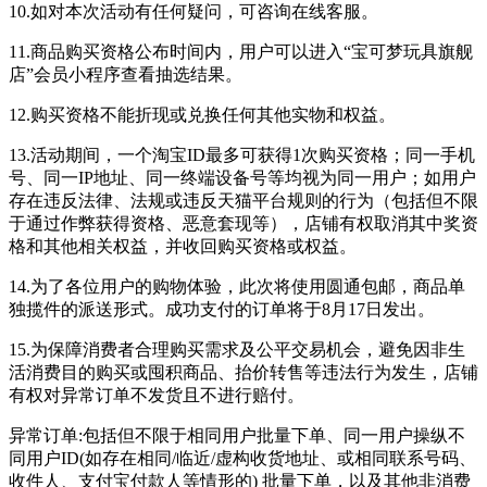
10.如对本次活动有任何疑问，可咨询在线客服。
11.商品购买资格公布时间内，用户可以进入“宝可梦玩具旗舰
店”会员小程序查看抽选结果。
12.购买资格不能折现或兑换任何其他实物和权益。
13.活动期间，一个淘宝ID最多可获得1次购买资格；同一手机
号、同一IP地址、同一终端设备号等均视为同一用户；如用户
存在违反法律、法规或违反天猫平台规则的行为（包括但不限
于通过作弊获得资格、恶意套现等），店铺有权取消其中奖资
格和其他相关权益，并收回购买资格或权益。
14.为了各位用户的购物体验，此次将使用圆通包邮，商品单
独揽件的派送形式。成功支付的订单将于8月17日发出。
15.为保障消费者合理购买需求及公平交易机会，避免因非生
活消费目的购买或囤积商品、抬价转售等违法行为发生，店铺
有权对异常订单不发货且不进行赔付。
异常订单:包括但不限于相同用户批量下单、同一用户操纵不
同用户ID(如存在相同/临近/虚构收货地址、或相同联系号码、
收件人、支付宝付款人等情形的) 批量下单，以及其他非消费